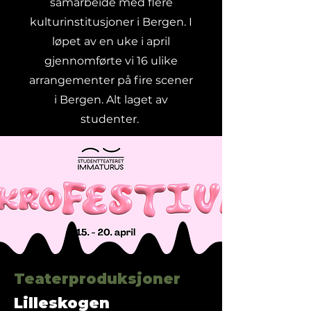
samarbeide med flere
kulturinstitusjoner i Bergen. I
løpet av en uke i april
gjennomførte vi 16 ulike
arrangementer på fire scener
i Bergen. Alt laget av
studenter.
Teaterproduksjoner
Lilleskogen