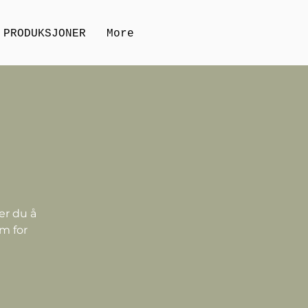
PRODUKSJONER
More
er du å
rm for