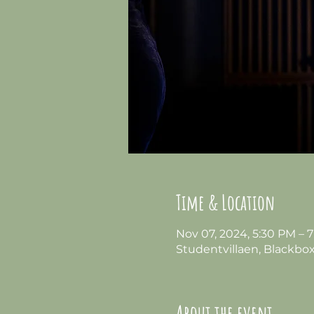
Time & Location
Nov 07, 2024, 5:30 PM – 
Studentvillaen, Blackbox 
About the event