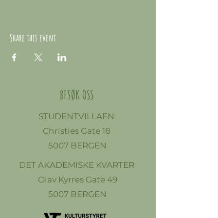
Share this event
BESØK OSS
STUDENTVILLAEN
Christies Gate 18
5007 BERGEN
DET AKADEMISKE KVARTER
Olav Kyrres Gate 49
5007 BERGEN