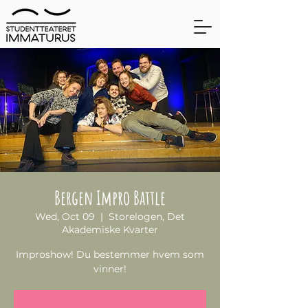
Bergen Impro Battle
Wed, Oct 09
  |  
Storelogen, Det
Akademiske Kvarter
Improshow! Du bestemmer hvem som
vinner!