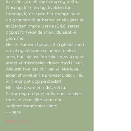
kan alle som vil møte opp og delta. 
Onsdag, lille-lørdag, kvelden før... 
torsdag, kjært barn har mange navn, 
og grunnen til at barnet er så kjært er 
at Bergen Impro Battle (BIB), setter 
opp et forrykende show, du sent vil 
glemme!

Her er humor i fokus, altså glede, men 
du vil også kunne se andre følelser 
som, hat, sjalusi, forelskelse, svik og alt 
annet vi mennesker driver med i livet. 
Akkurat hva det blir kan vi ikke love, 
siden showet er improvisert, det vil si, 
vi finner det opp på stedet!

Blir ikke bedre enn det, vettu.
Se for deg en fyr eller kvinne snakker 
med en venn eller venninne, 
vedkommende sier sånn:

- Kjære…
Show More