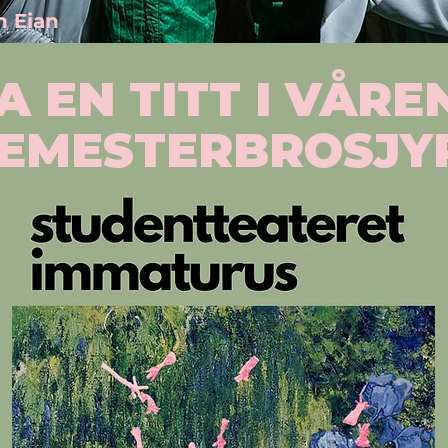
n Eian
A EN TITT I VÅRE
EMESTERBROSJY