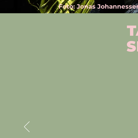
Foto: Jonas Johannesse
T
S