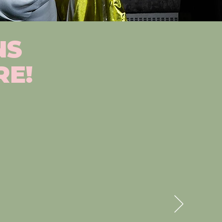
NS
RE!