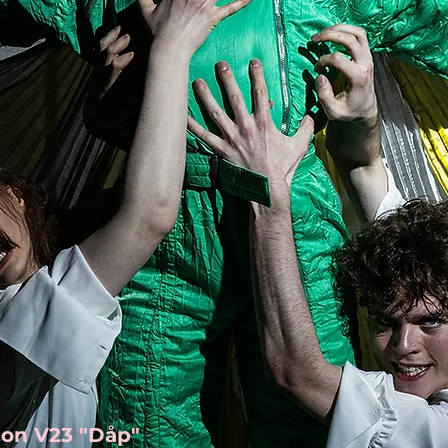
jon V23 "Dåp"