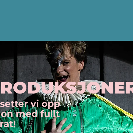
RODUKSJONE
setter vi opp
jon med fullt
rat!