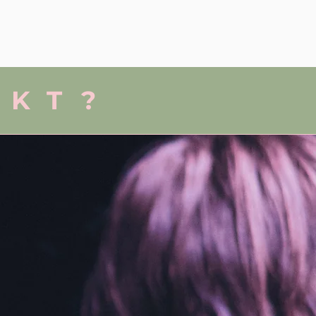
PRODUKSJONER
More
EKT?