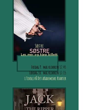
Søstre
Les mer og kjøp billett
Fredag 9. mai klokken 17:45
Lørdag 10. mai klokken 17:15
i Tivoli på Det aKademiske Kvarter