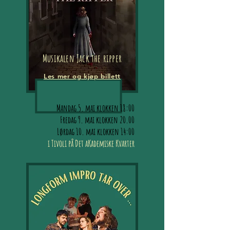
Musikalen Jack the ripper
Les mer og kjøp billett
Mandag 5. mai klokken 18:00
Fredag
9. mai klokken 20.00
Lørdag 10. mai klokken 14:00
i Tivoli på Det aKademiske Kvarter