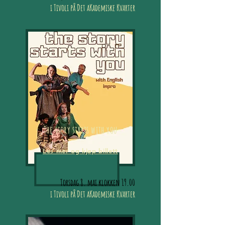
i Tivoli på Det aKademiske Kvarter
The story starts with you
Les mer og kjøp billett
Torsdag 8. mai klokken 19.00
i Tivoli på Det aKademiske Kvarter