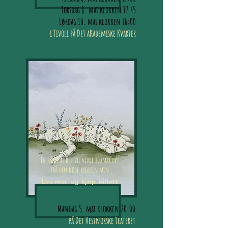
Torsdag 8. mai klokken 17.45
Lørdag 10. mai klokken 16:00
i Tivoli på Det aKademiske Kvarter
Eg håpar at det vil vekse blomar opp
frå den døde kroppen min
Les mer og kjøp billett
Mandag 5. mai klokken 20:00
på Det Vestnorske Teateret