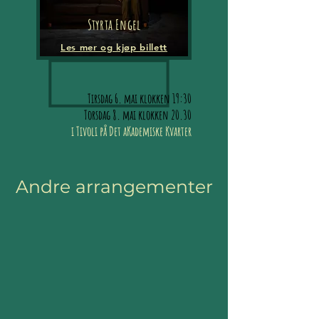
Styrta Engel
Les mer og kjøp billett
Tirsdag 6. mai klokken 19:30
Torsdag 8. mai klokken 20.30
i Tivoli på Det aKademiske Kvarter
Andre arrangementer