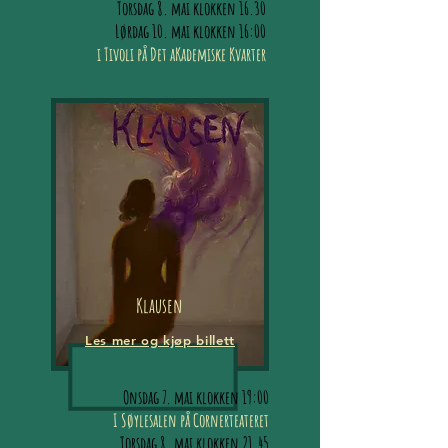
Torsdag 8. mai klokken 16.30
Lørdag 10. mai klokken 16:00
i Tivoli på Det aKademiske Kvarter
Klausen
Les mer og kjøp billett
Onsdag 7. mai klokken 19:00
I Søylesalen på Cornerteateret
Torsdag 8. mai klokken 21.45