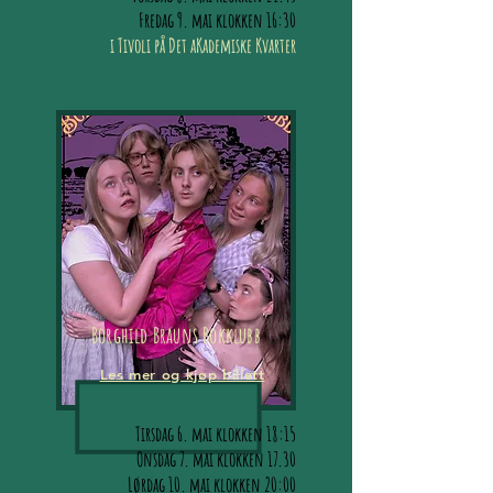
Fredag 9. mai klokken 16:30
i Tivoli på Det aKademiske Kvarter
Borghild Brauns Bokklubb
Les mer og kjøp billett
Tirsdag 6. mai klokken 18:15
Onsdag 7. mai klokken 17.30
Lørdag 10. mai klokken 20:00