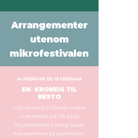
Arrangementer
utenom
mikrofestivalen
14.FEBRUAR OG 15.FEBRUAR
EN KRONEIS TIL
BESTO
I «En Kroneis til Besto» møter
vi en familie på fire på et
tilsynelatende koselig besøk
hos bestemor på gamlehjem.