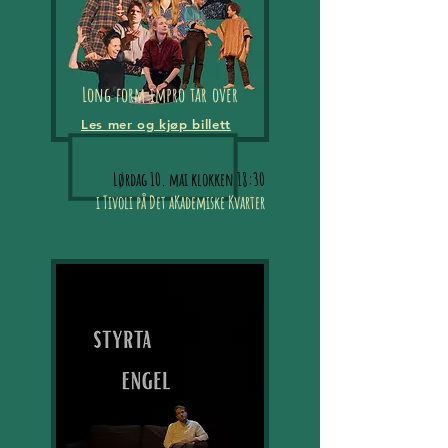
Long form impro tar over
Les mer og kjøp billett
Lørdag 10. mai klokken 18:30
i Tivoli på Det aKademiske Kvarter