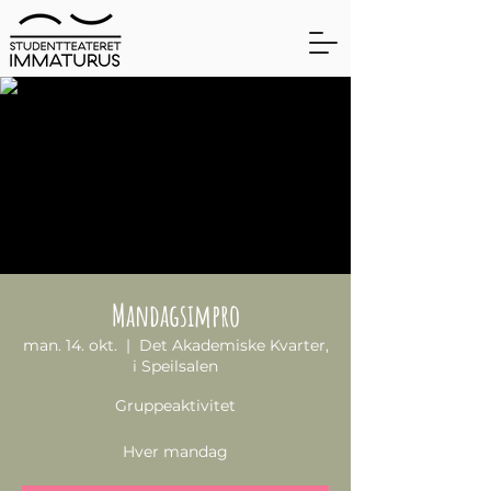
Mandagsimpro
man. 14. okt.
  |  
Det Akademiske Kvarter,
i Speilsalen
Gruppeaktivitet
Hver mandag