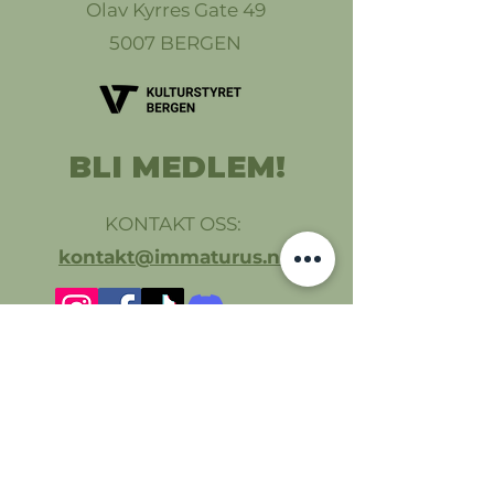
Olav Kyrres Gate 49
5007 BERGEN
BLI MEDLEM!
KONTAKT OSS:
kontakt@immaturus.no