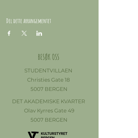
Del dette arrangementet
BESØK OSS
STUDENTVILLAEN
Christies Gate 18
5007 BERGEN
DET AKADEMISKE KVARTER
Olav Kyrres Gate 49
5007 BERGEN