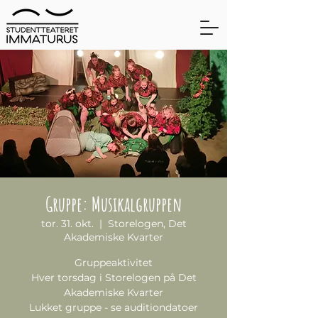
Gruppe: Musikalgruppen
tor. 31. okt.
  |  
Storelogen, Det
Akademiske Kvarter
Gruppeaktivitet
Hver torsdag i Storelogen på Det
Akademiske Kvarter
Lukket gruppe - se auditiondatoer