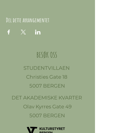
Del dette arrangementet
BESØK OSS
STUDENTVILLAEN
Christies Gate 18
5007 BERGEN
DET AKADEMISKE KVARTER
Olav Kyrres Gate 49
5007 BERGEN