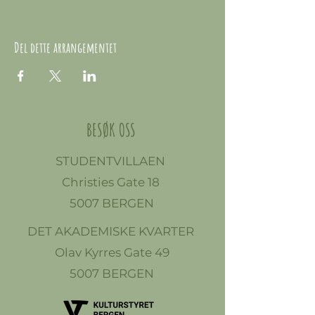
Del dette arrangementet
BESØK OSS
STUDENTVILLAEN
Christies Gate 18
5007 BERGEN
DET AKADEMISKE KVARTER
Olav Kyrres Gate 49
5007 BERGEN