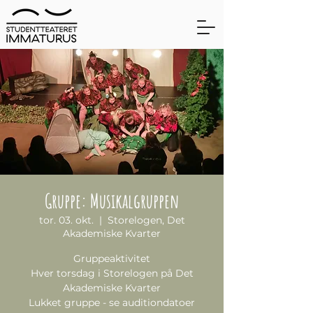
Gruppe: Musikalgruppen
tor. 03. okt.
  |  
Storelogen, Det
Akademiske Kvarter
Gruppeaktivitet
Hver torsdag i Storelogen på Det
Akademiske Kvarter
Lukket gruppe - se auditiondatoer